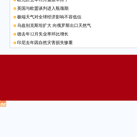
英国与欧盟谈判进入瓶颈期
极端天气对全球经济影响不容低估
乌兹别克斯坦扩大 向俄罗斯出口天然气
德去年12月失业率环比增长
印尼去年因自然灾害损失惨重
大众“尾气门”面临越来越多诉讼
厄尔尼诺现象导致巴西去年森林火灾激增
爱沙尼亚制定页岩油业规划
法国启动职业培训计划
数据图表
美国2015年汽车销量创新高
巴西去年对外贸易出现顺差