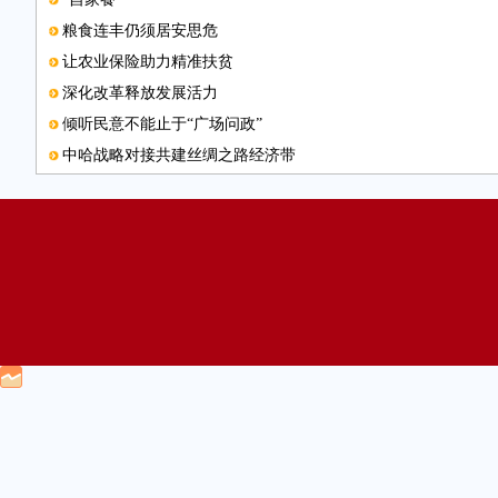
粮食连丰仍须居安思危
让农业保险助力精准扶贫
深化改革释放发展活力
倾听民意不能止于“广场问政”
中哈战略对接共建丝绸之路经济带
以更理性措施监管“逢节必涨”
电子邮箱
“最多购物1次”或遇落实难