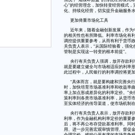
心”的经营理念，加快转变经营模式，
化、持续化经营，切实提升金融服务
更加倚重市场化工具
近年来，随着金融创新发展，作为
的相关性也有所降低。利率市场化有
调控提供重要参考，从而有利于货币
关负责人表示，“从国际经验看，强化
管制是实现这一转变的根本前提”。
央行有关负责人强调，放开存款利
就是要建立健全与市场相适应的利率
此过程中，人民银行的利率调控将更
“具体而言，就是要构建和完善央
时，加快培育市场基准利率和收益率
率上加点形成差异化的利率定价。”央
策利率到各类市场基准利率，从货币
至实体经济的传导渠道，使市场机制
央行有关负责人表示，放开存款利
利率，作为金融机构利率定价的重要
后，将不再公布存贷款基准利率。同
用、进一步完善宏观审慎管理、督促
合理定价，维护公平有序的市场竞争