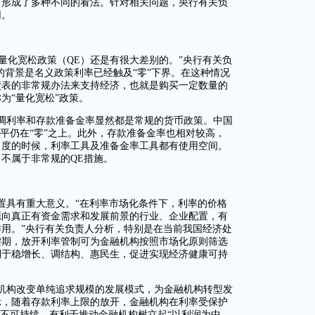
前形成了多种不同的看法。针对相关问题，央行有关负
切。
的量化宽松政策（QE）还是有很大差别的。”央行有关负
的背景是名义政策利率已经触及“零”下界。在这种情况
债表的非常规办法来支持经济，也就是购买一定数量的
为“量化宽松”政策。
调利率和存款准备金率显然都是常规的货币政策。中国
水平仍在“零”之上。此外，存款准备金率也相对较高，
力度的时候，利率工具及准备金率工具都有使用空间。
不属于非常规的QE措施。
置具有重大意义。“在利率市场化条件下，利率的价格
源向真正有资金需求和发展前景的行业、企业配置，有
用。”央行有关负责人分析，特别是在当前我国经济处
键期，放开利率管制可为金融机构按照市场化原则筛选
利于稳增长、调结构、惠民生，促进实现经济健康可持
机构改变单纯追求规模的发展模式，为金融机构转型发
示，随着存款利率上限的放开，金融机构在利率受保护
将不可持续，有利于推动金融机构树立起“以利润为中