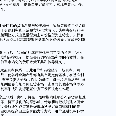
完善定价机制，提高自主定价能力，实现差异化、多元
水平。
中介目标的货币总量与经济增长、物价等最终目标之间
利于促使利率真正反映市场供求情况，为中央银行利率
政策调控方式由数量型为主向价格型为主转变。央行有
价格调控是提高宏观调控效率的必然选择，而放开利率
率上限后，我国的利率市场化开启了新的阶段，“核心
形成和调控机制，提高央行调控市场利率的有效性。在
加倚重市场化的货币政策工具和传导机制”。
行政策利率体系，以此引导和调控整个市场利率。同
曲线，使各种金融产品都有其市场定价基准，在基准利
行有关负责人分析，以此为基础，进一步理顺从央行政
市场到债券市场再到信贷市场，进而向其他市场利率乃
在利率形成和资源配置中真正发挥决定性作用。
率上限后，央行仍将在一段时期内继续公布存贷款基准
参考。待市场化的利率形成、传导和调控机制建立健全
时，央行还将通过发挥好市场利率定价自律机制的作
金融机构提高自主定价能力等方式，引导金融机构科学
秩序。