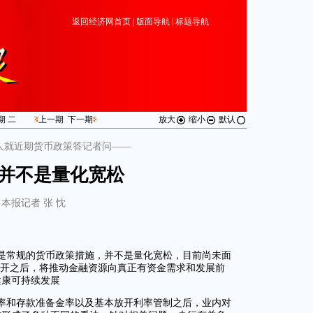
返回经济网首页
|
版面导航
|
标题导航
星期
二
上一期
下一期
放大
缩小
默认
人就近期货币政策答记者问——
”并不是量化宽松
本报记者 张 忱
是常规的货币政策措施，并不是量化宽松，目前尚未面
放开之后，将推动金融资源向真正有资金需求和发展前
健康可持续发展
利率和存款准备金率以及基本放开利率管制之后，业内对