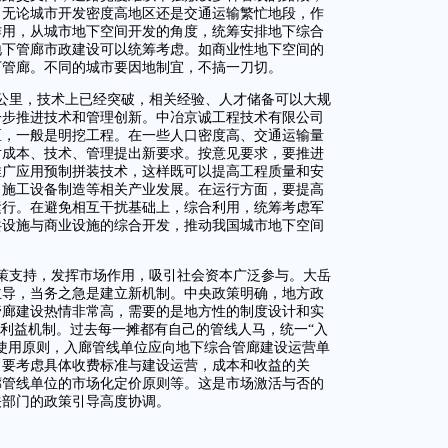
。无论城市开发密度高地区还是交通运输繁忙地段，作
作用，从城市地下空间开发的角度，统筹安排地下综合
地下管廊市政建设可以统筹考虑。如商业性地下空间的
下管廊。不同的城市要因地制宜，不搞一刀切。
0公里，技术上已经突破，相关经验、人才储备可以大规
一步推进技术和管理创新。中冶京诚工程技术有限公司
区，一般是明挖工程。在一些人口密度高、交通运输量
对成本、技术、管理提出新要求。按意见要求，要推进
推广应用预制拼装技术，这样既可以提高工程质量和安
、施工设备制造等相关产业发展。在运行方面，要提高
运行。在避免相互干扰基础上，综合利用，统筹考虑军
共设施与商业设施的综合开发，推动我国城市地下空间
策支持，发挥市场作用，吸引社会资本广泛参与。大岳
主导，当务之急是建立新机制。中央政策明确，地方政
管廊建设热情非常高，需要的是地方性的制度设计和实
及利益机制。过去每一摊都有自己的管线人马，统一“入
使用原则，入廊管线单位应向地下综合管廊建设运营单
，要考虑具体收费标准与建设运营，成本和收益的关
廊管线单位的市场化定价原则等。这是市场激活与否的
关部门的政策引导高度协调。