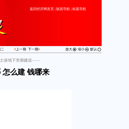
返回经济网首页
|
版面导航
|
标题导航
期
二
上一期
下一期
放大
缩小
默认
士谈地下管廊建设——
 怎么建 钱哪来