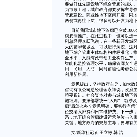
要做好优先建设地下综合管廊的规划
为市政工程，城市政府都要发挥主导
管廊建设。商业性地下空间开发，同
两侧或再往下层，很多可以开发为地
目前我国城市地下管廊已突破100
模复制推广。在此过程中，也可以进
副总经理李跃飞说，在一些新开发城
大的繁华老城区，可以进行洞挖。这
地下综合管廊主体结构构件标准化，
全水平，又能有效带动工业构件生产
智能化监控管理水平，确保管廊安全
用、民用、人防，同时前瞻性考虑公
利用新格局。
意见提出，坚持政府主导，加大政
咨询有限公司总经理金永祥说，政府
策要跟进。社会资本对参与城市地下
施细则。要按部署统一“入廊”，就涉
廊”后怎么办？意见明确，要实行有偿
位交纳入廊费和日常维护费。下一步
系，地下综合管廊建设运营单位与入
关键，地方政府的规划主导，要与有
文/新华社记者 王立彬 韩 洁