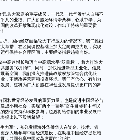
中华民族大家庭的重要成员，一代又一代华侨华人自强不
不平凡的业绩。广大侨胞始终情牵桑梓，心系中华，为
中国的改革开放和现代化建设，作出了特殊的重要贡
绩！
曲折、国内经济面临较大下行压力的情况下，我们推出
重大举措，在区间调控基础上加大定向调控力度，实现
济运行保持在合理区间，主要经济指标趋稳向好。
济中高速增长和迈向中高端水平“双目标”，着力打造大
共服务“双引擎”。同时，加快推进新型工业化、信息
发展新空间。我们深入推进简政放权放管结合优化服
创业，不断改善营商和投资环境。我们有信心、有能力
康发展。这将为广大侨胞在华创业发展提供更广阔的舞
各国和世界经济发展的重要力量，也是促进中国经济与
建成小康社会，实现“两个一百年”奋斗目标和中华民
胞的热情支持和积极参与，也必将给你们的事业发展带
代表提出以下殷切希望：
“生力军”，充分发挥海外华侨华人在资金、技术、管
、更深入地参与中国经济建设，在助推中国经济提质增
展，共同分享中国改革发展的“红利”。