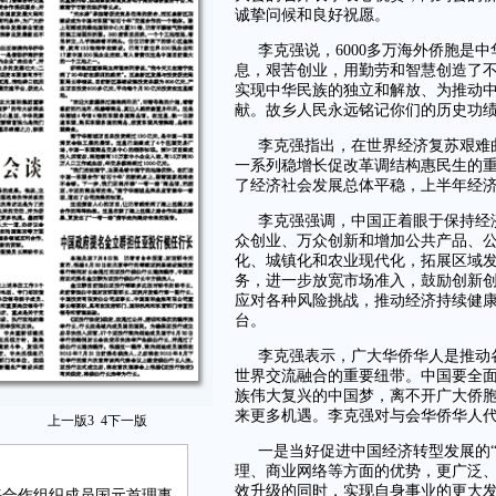
诚挚问候和良好祝愿。
李克强说，6000多万海外侨胞是
息，艰苦创业，用勤劳和智慧创造了
实现中华民族的独立和解放、为推动
献。故乡人民永远铭记你们的历史功
李克强指出，在世界经济复苏艰难
一系列稳增长促改革调结构惠民生的
了经济社会发展总体平稳，上半年经
李克强强调，中国正着眼于保持经
众创业、万众创新和增加公共产品、公
化、城镇化和农业现代化，拓展区域
务，进一步放宽市场准入，鼓励创新
应对各种风险挑战，推动经济持续健
台。
李克强表示，广大华侨华人是推动
世界交流融合的重要纽带。中国要全面
族伟大复兴的中国梦，离不开广大侨
来更多机遇。李克强对与会华侨华人
上一版
3
4
下一版
一是当好促进中国经济转型发展的
理、商业网络等方面的优势，更广泛
效升级的同时，实现自身事业的更大发
海合作组织成员国元首理事