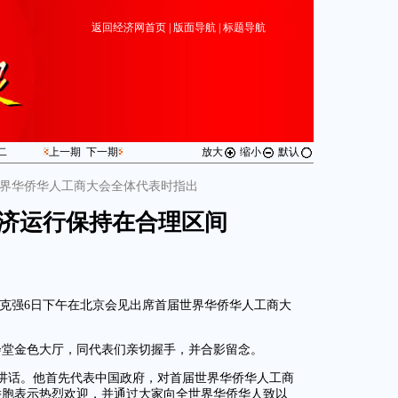
返回经济网首页
|
版面导航
|
标题导航
二
上一期
下一期
放大
缩小
默认
界华侨华人工商大会全体代表时指出
济运行保持在合理区间
李克强6日下午在北京会见出席首届世界华侨华人工商大
会堂金色大厅，同代表们亲切握手，并合影留念。
讲话。他首先代表中国政府，对首届世界华侨华人工商
侨胞表示热烈欢迎，并通过大家向全世界华侨华人致以