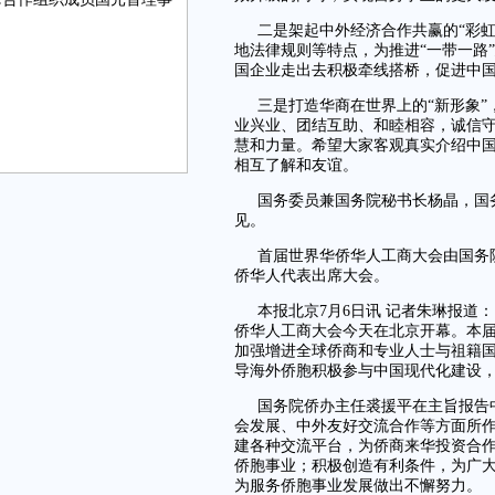
二是架起中外经济合作共赢的“彩
地法律规则等特点，为推进“一带一路
国企业走出去积极牵线搭桥，促进中
三是打造华商在世界上的“新形象
业兴业、团结互助、和睦相容，诚信
慧和力量。希望大家客观真实介绍中
相互了解和友谊。
国务委员兼国务院秘书长杨晶，国
见。
首届世界华侨华人工商大会由国务院
侨华人代表出席大会。
本报北京7月6日讯 记者朱琳报道
侨华人工商大会今天在北京开幕。本届
加强增进全球侨商和专业人士与祖籍
导海外侨胞积极参与中国现代化建设，
国务院侨办主任裘援平在主旨报告
会发展、中外友好交流合作等方面所
建各种交流平台，为侨商来华投资合
侨胞事业；积极创造有利条件，为广
为服务侨胞事业发展做出不懈努力。