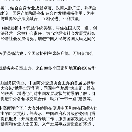
虹桥”，结合自身专业成就卓著、政商人脉广泛、熟悉当
”建设、国际产能和装备制造合作发挥积极作用，为中
国与世界经济深度融合、互相促进、互利共赢。
”，继续发扬中华民族传统美德，与住在国人民一道，创
守法经营，承担社会责任，为当地经济社会发展贡献智
国经济社会发展情况，增进中国人民与各国人民之间的
务委员杨洁篪，全国政协副主席韩启德、万钢参加会
侨务办公室主办。来自80多个国家和地区的450名华
：由国务院侨办、中国海外交流协会主办的首届世界华
大会以“携手全球华商，同圆中华梦想”为主题，旨在
国的联系，增进他们对中国发展现状与前景的了解，引
促进中外各领域交流合作，助力“一带一路”建设等。
中高度评价了广大海外侨胞在促进中国和住在国经济社
作出的巨大贡献，并表示，中国政府和各级侨务部门搭
作提供服务；开展重点专项工作，服务国家发展大局和
大侨商和专业人士回国、来华发展事业营造良好环境，