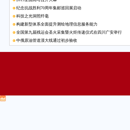
纪念抗战胜利70周年集邮巡回展启动
科技之光洞照纤毫
构建新型体系全面提升测绘地理信息服务能力
全国第九届残运会圣火采集暨火炬传递仪式在四川广安举行
中俄原油管道漠大线通过初步验收
“中国梦”主题动画片《星星梦》开播
“智慧三诺”领航创意生活
中国光彩事业帮扶黄冈革命老区