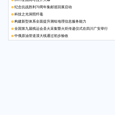
纪念抗战胜利70周年集邮巡回展启动
科技之光洞照纤毫
构建新型体系全面提升测绘地理信息服务能力
全国第九届残运会圣火采集暨火炬传递仪式在四川广安举行
中俄原油管道漠大线通过初步验收
“中国梦”主题动画片《星星梦》开播
“智慧三诺”领航创意生活
中国光彩事业帮扶黄冈革命老区