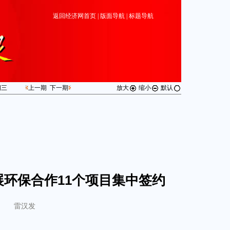
返回经济网首页
|
版面导航
|
标题导航
期
三
上一期
下一期
放大
缩小
默认
环保合作11个项目集中签约
雷汉发