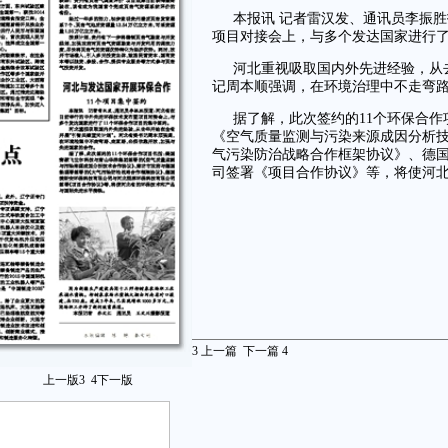
本报讯 记者雷汉发、通讯员李振
项目对接会上，与多个发达国家进行了
河北重视吸取国内外先进经验，从
记周本顺强调，在环境治理中不走弯
据了解，此次签约的11个环保合
《空气质量监测与污染来源成因分析
气污染防治战略合作框架协议》、德
司签署《项目合作协议》等，将使河
3
上一篇
下一篇
4
上一版
3
4
下一版