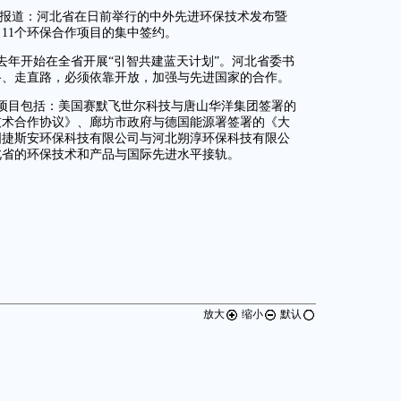
胜报道：河北省在日前举行的中外先进环保技术发布暨
11个环保合作项目的集中签约。
去年开始在全省开展“引智共建蓝天计划”。河北省委书
路、走直路，必须依靠开放，加强与先进国家的合作。
作项目包括：美国赛默飞世尔科技与唐山华洋集团签署的
技术合作协议》、廊坊市政府与德国能源署签署的《大
国捷斯安环保科技有限公司与河北朔淳环保科技有限公
北省的环保技术和产品与国际先进水平接轨。
放大
缩小
默认