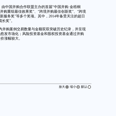
道：由中国并购合作联盟主办的首届“中国并购·金梧桐
并购重组最佳效果奖”、“跨境并购最佳创新奖”、“跨境
新服务奖”等多个奖项。其中，2014年备受关注的超日
成长奖”。
国内并购案例交易数量与金额双双突破历史纪录，并呈现
场愈发市场化；风险投资基金和股权投资基金通过并购
股价涨幅较大。
放大
缩小
默认