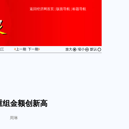
返回经济网首页
|
版面导航
|
标题导航
期
三
上一期
下一期
放大
缩小
默认
重组金额创新高
周琳