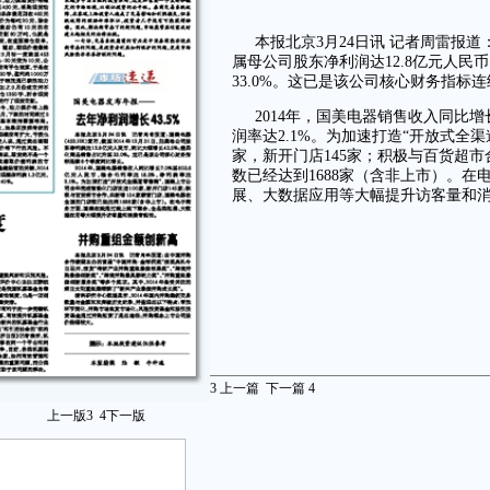
本报北京3月24日讯 记者周雷报道：
属母公司股东净利润达12.8亿元人民
33.0%。这已是该公司核心财务指标
2014年，国美电器销售收入同比增长
润率达2.1%。为加速打造“开放式全
家，新开门店145家；积极与百货超市
数已经达到1688家（含非上市）。
展、大数据应用等大幅提升访客量和
3
上一篇
下一篇
4
上一版
3
4
下一版