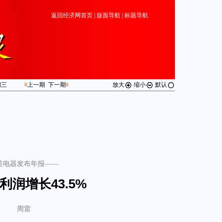
返回经济网首页
|
版面导航
|
标题导航
期
三
上一期
下一期
放大
缩小
默认
美电器发布年报——
利润增长43.5%
周雷