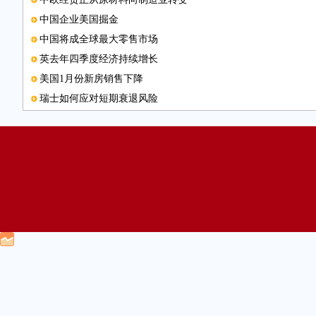
中国企业美国掘金
中国将成全球最大零售市场
英去年四季度经济持续增长
美国1月份新房销售下降
瑞士如何应对短期衰退风险
石油价格企稳需求回升
德国去年对外贸易再创历史纪录
新加坡组建城市发展公司
日本企业海外兼并今年大增