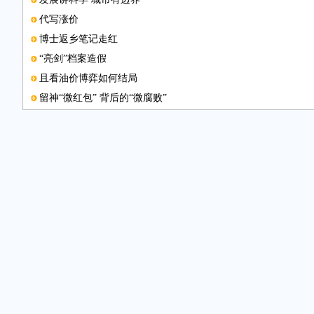
代写涨价
博士返乡笔记走红
“亮剑”档案造假
且看油价博弈如何结局
留神“微红包” 背后的“微腐败”
鱼胆有毒
不要让手机绑架了生活
联系邮箱
机场1碗面68元