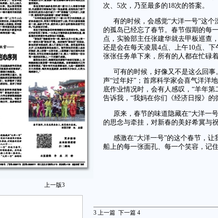
次、5次，乃至最多的18次的答案。
有的时候，会感觉“大洋一号”这
的孤岛已经忘了春节。春节假期的每一
点，实验部主任张建华就去甲板巡查
还是会在每天凌晨4点、上午10点、下
张张任务单下来，所有的人都在忙碌
可有的时候，好像又不是这么回事
声“过年好”；首席科学家会喜气洋洋
底作业情况时，会有人感叹，“羊年第
告诉我，“我妈在你们《经济日报》的微
原来，春节的味道隐藏在“大洋一
的思念与牵挂，对新春的美好希冀与
感激在“大洋一号”的这个春节，
船上的每一张面孔、每一个笑容，记住“
上一版
3
3
上一篇
下一篇
4