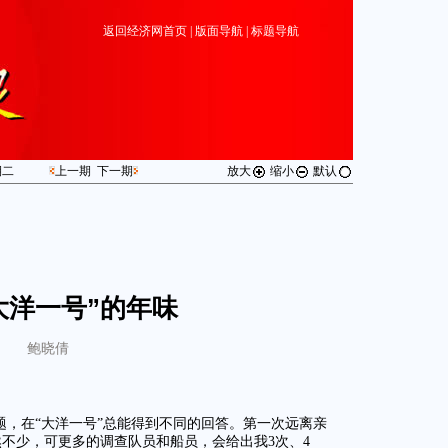
返回经济网首页
|
版面导航
|
标题导航
期
二
上一期
下一期
放大
缩小
默认
大洋一号”的年味
鲍晓倩
题，在“大洋一号”总能得到不同的回答。第一次远离亲
不少，可更多的调查队员和船员，会给出我3次、4