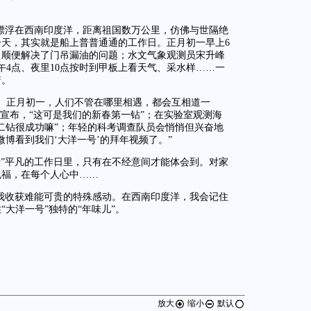
个漂浮在西南印度洋，距离祖国数万公里，仿佛与世隔绝
天，其实就是船上普普通通的工作日。正月初一早上6
，顺便解决了门吊漏油的问题；水文气象观测员宋升峰
午4点、夜里10点按时到甲板上看天气、采水样……一
着。
。正月初一，人们不管在哪里相遇，都会互相道一
地宣布，“这可是我们的新春第一钻”；在实验室观测海
二钻很成功嘛”；年轻的科考调查队员会悄悄但兴奋地
博看到我们‘大洋一号’的拜年视频了。”
号”平凡的工作日里，只有在不经意间才能体会到。对家
祝福，在每个人心中……
让我收获难能可贵的特殊感动。在西南印度洋，我会记住
大洋一号”独特的“年味儿”。
放大
缩小
默认