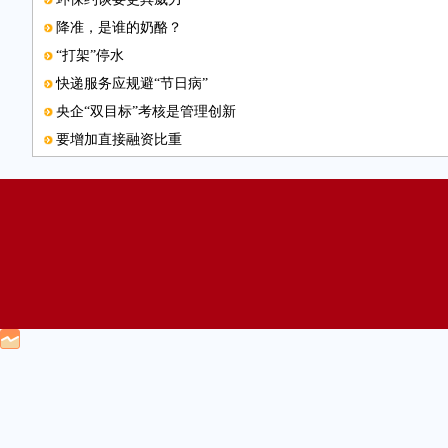
降准，是谁的奶酪？
“打架”停水
快递服务应规避“节日病”
央企“双目标”考核是管理创新
要增加直接融资比重
警惕强势美元引发的负面效应
破除垄断需司法审判跟进
电子邮箱
发挥好商业健康保险作用