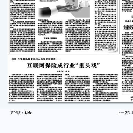
第06版：
财金
上一版
3