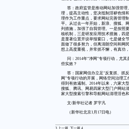
答：政府监管是推动网站加强管理
理，提高主动性，坚决抵制淫秽色情
理作为工作重点，要求网站完善管理
平。从过去一年开始，新浪、搜狐、网
列措施，加强了自我管理。一是按照要
核机制，三是研发应用技术措施，四
是显著位置开设举报窗口，七是健全
面做了很多努力，但离清朗空间和网
想上高度重视，并常抓不懈，有真功
问：2014年“净网”专项行动，
些实效？
答：国家网信办立足“反复抓、抓反
网”专项行动的开展，网络空间治理工
得到有效遏制。2014年以来，六家大
搜狐、腾讯、网易四家大型门户网站清理
家大型搜索引擎和导航网站清理淫色和
文/新华社记者 罗宇凡
（新华社北京1月17日电）
3
上一篇
下一篇
4