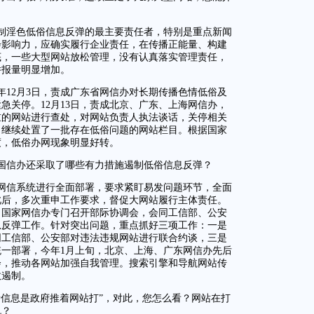
制淫色低俗信息反弹的最主要责任者，特别是重点新闻
会影响力，应确实履行企业责任，在传播正能量、构建
底，一些大型网站放松管理，没有认真落实管理责任，
举报量明显增加。
4年12月3日，责成广东省网信办对长期传播色情低俗及
急关停。12月13日，责成北京、广东、上海网信办，
重的网站进行查处，对网站负责人执法谈话，关停相关
，继续处置了一批存在低俗问题的网站栏目。根据国家
度，低俗办网现象明显好转。
国信办还采取了哪些有力措施遏制低俗信息反弹？
全国网信系统进行全面部署，要求紧盯易发问题环节，全面
此后，多次重申工作要求，督促大网站履行主体责任。
上，国家网信办专门召开部际协调会，会同工信部、公安
息反弹工作。针对突出问题，重点抓好三项工作：一是
同工信部、公安部对违法违规网站进行联合约谈，三是
一部署，今年1月上旬，北京、上海、广东网信办先后
会，推动各网站加强自我管理。搜索引擎和导航网站传
效遏制。
情信息是政府推着网站打”，对此，您怎么看？网站在打
色？