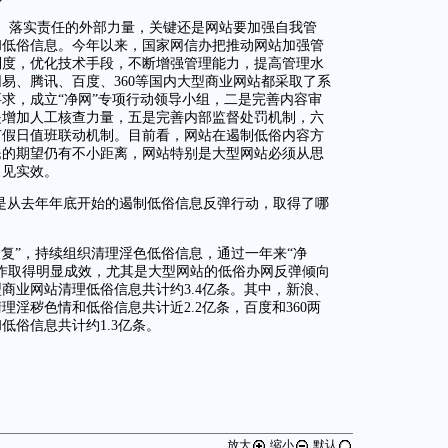
、落实责任的外部力量，关键还是网站要加强自我管
和低俗信息。今年以来，国家网信办把推动网站加强管
制度，优化技术手段，不断增强管理能力，提高管理水
易、腾讯、百度、360等国内大型商业网站都采取了系
求，成立“净网”专项行动领导小组，二是完善内容审
是增加人工核查力量，五是完善内部监督处罚机制，六
节假日值班联动机制。目前看，网站在遏制低俗内容方
民的期望仍有不小距离，网站特别是大型网站必须从思
，见实效。
尤其是从去年年底开始的遏制低俗信息反弹行动，取得了哪
复”，持续组织清理淫色低俗信息，通过一年来“净
作取得明显成效，尤其是大型网站的低俗办网反弹倾向
型商业网站清理低俗信息共计约3.4亿条。其中，新浪、
淫秽色情和低俗信息共计近2.2亿条，百度和360两
低俗信息共计约1.3亿条。
放大
缩小
默认