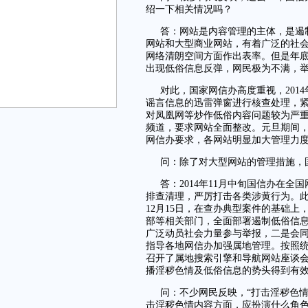
绍一下相关情况吗？
答：网站是内容管理的主体，是遏
网站和大型商业网站，有着广泛的社
网络清朗空间方面作出表率。但是年
出现低俗信息反弹，网民极为不满，
对此，国家网信办高度重视，201
谣言信息的迅雷弹窗进行核查处理，紧
应用
对凤凰网等炒作低俗内容问题较为严
频道，要求网站全面整改。元旦期间
网信办要求，各网站明显加大管理力
问：除了对大型网站的管理措施，
答：2014年11月中旬国信办在
排查清理，严厉打击各类涉黄行为。
12月15日，在查办典型案件的基础
部等相关部门，全面部署遏制低俗信
广泛动员社会力量参与举报，二是会
指导各地网信办加强属地管理。按照统
召开了属地搜索引擎和导航网站座谈
播淫秽色情及低俗信息的势头得到有
问：不少网民反映，“打击淫秽色
击淫秽色情内容方面，应扮演什么角