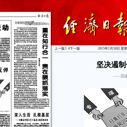
上一版
3
4
下一版
2015年1月18日 星
坚决遏制
——国