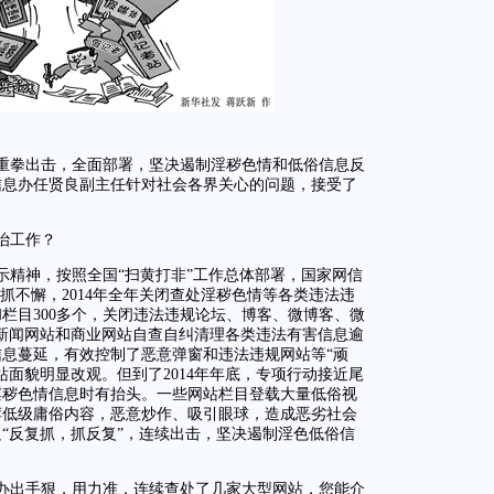
室重拳出击，全面部署，坚决遏制淫秽色情和低俗信息反
信息办任贤良副主任针对社会各界关心的问题，接受了
治工作？
示精神，按照全国“扫黄打非”工作总体部署，国家网信
抓不懈，2014年全年关闭查处淫秽色情等各类违法违
和栏目300多个，关闭违法违规论坛、博客、微博客、微
组织新闻网站和商业网站自查自纠清理各类违法有害信息逾
信息蔓延，有效控制了恶意弹窗和违法违规网站等“顽
站面貌明显改观。但到了2014年年底，专项行动接近尾
淫秽色情信息时有抬头。一些网站栏目登载大量低俗视
荐低级庸俗内容，恶意炒作、吸引眼球，造成恶劣社会
“反复抓，抓反复”，连续出击，坚决遏制淫色低俗信
办出手狠，用力准，连续查处了几家大型网站，您能介