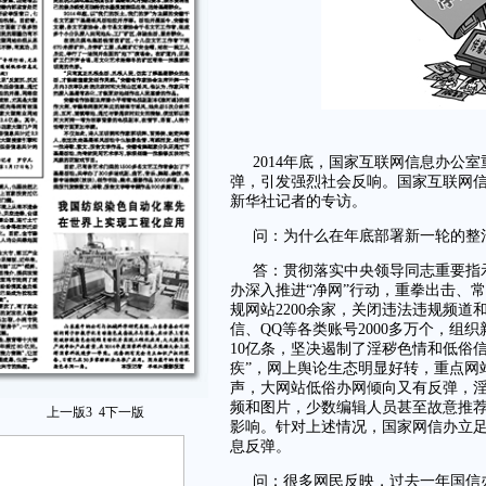
2014年底，国家互联网信息办公
弹，引发强烈社会反响。国家互联网
新华社记者的专访。
问：为什么在年底部署新一轮的整
答：贯彻落实中央领导同志重要指
办深入推进“净网”行动，重拳出击、常
规网站2200余家，关闭违法违规频道
信、QQ等各类账号2000多万个，
10亿条，坚决遏制了淫秽色情和低俗
疾”，网上舆论生态明显好转，重点网
声，大网站低俗办网倾向又有反弹，
频和图片，少数编辑人员甚至故意推
上一版
3
4
下一版
影响。针对上述情况，国家网信办立足
息反弹。
问：很多网民反映，过去一年国信