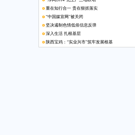
重在知行合一 贵在狠抓落实
“中国媒宣网”被关闭
坚决遏制色情低俗信息反弹
深入生活 扎根基层
陕西宝鸡：“实业兴市”筑牢发展根基
我国纺织染色自动化率先 在世界上实现工程化