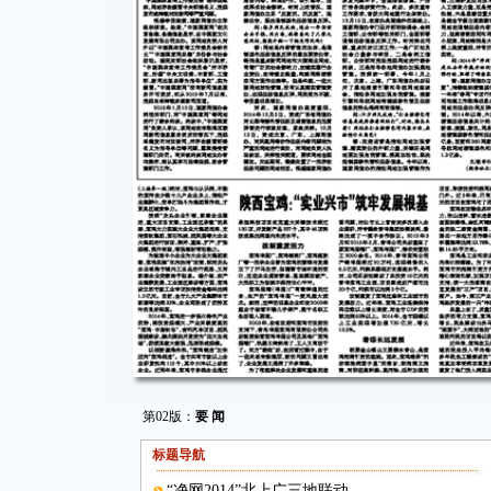
第02版：
要 闻
标题导航
“净网2014”北上广三地联动