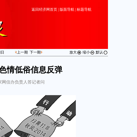
返回经济网首页
|
版面导航
|
标题导航
期
日
上一期
下一期
放大
缩小
默认
色情低俗信息反弹
家网信办负责人答记者问