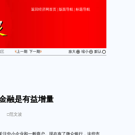
返回经济网首页
|
版面导航
|
标题导航
期
三
上一期
下一期
放大
缩小
默认
金融是有益增量
□范文波
关注中小企业和一般商户。现在有了微众银行，这些市