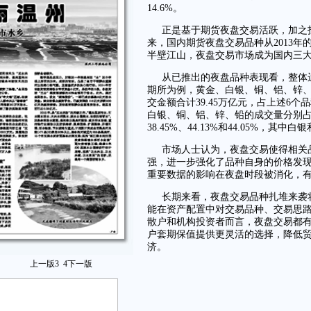
14.6%。
正是基于期货夜盘交易活跃，加之投
来，国内期货夜盘交易品种从2013年
半壁江山，夜盘交易市场成为国内三大
从已推出的夜盘品种表现看，整体
期所为例，黄金、白银、铜、铝、锌、铅
交金额合计39.45万亿元，占上述6个品
白银、铜、铝、锌、铅的成交量分别占到了全
38.45%、44.13%和44.05%
市场人士认为，夜盘交易使得相关
强，进一步强化了品种自身的价格发
重要数据的影响在夜盘时段被消化，
长期来看，夜盘交易品种扎堆来袭
能在资产配置中对交易品种、交易思
散户和机构投资者而言，夜盘交易都
户套期保值提供更灵活的选择，降低
济。
上一版
3
4
下一版