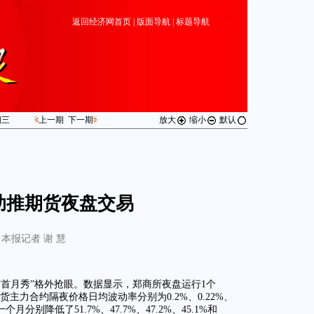
返回经济网首页
|
版面导航
|
标题导航
期
三
上一期
下一期
放大
缩小
默认
助推期货夜盘交易
本报记者 谢 慧
首月秀”格外抢眼。数据显示，郑商所夜盘运行1个
主力合约隔夜价格日均波动率分别为0.2%、0.22%、
一个月分别降低了51.7%、47.7%、47.2%、45.1%和