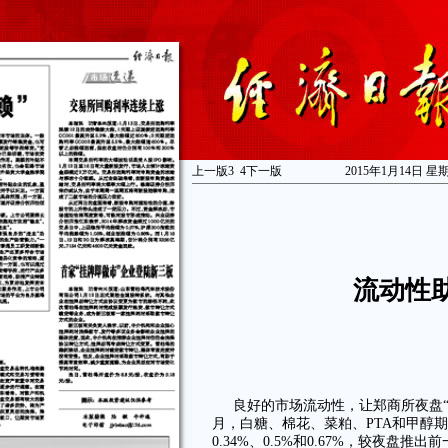
上一版
3
4
下一版
2015年1月14日 星
流动性
良好的市场流动性，让郑商所夜盘“
月，白糖、棉花、菜粕、PTA和甲醇期货
0.34%、0.5%和0.67%，较夜盘推出前