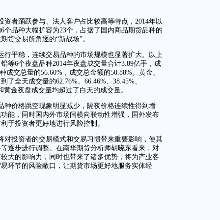
资者踊跃参与、法人客户占比较高等特点，2014年以
的6个品种大幅扩容为23个，占据了国内商品期货品种的
期货交易所角逐的“新战场”。
运行平稳，连续交易品种的市场规模也显著扩大。以上
等6个夜盘品种2014年夜盘成交量合计3.89亿手，成
种成交总量的56.60%，成交总金额的50.88%。黄金、
天成交量的62.76%、66.46%、38.45%、
，其中白银和黄金夜盘成交量均超过了白天的成交量。
品种价格跳空现象明显减少，隔夜价格连续性得到增
现功能，同时国内外市场间横向联动性增强，国外发布
有利于投资者更好地进行风险控制。
将对投资者的交易模式和交易习惯带来重要影响，使其
路等逐步进行调整。在南华期货分析师胡晓东看来，对
有较大的影响力，同时也带来了诸多优势，将为产业客
贸易环节的风险敞口，让期货市场更好地服务实体经