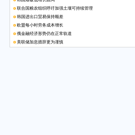
联合国粮农组织呼吁加强土壤可持续管理
韩国进出口贸易保持顺差
欧盟每小时劳务成本增长
俄金融经济形势仍在正常轨道
美联储加息措辞更为谨慎
阿提哈德航空执飞新机型
中小企业看淡经济前景
《北京的匈牙利狂想曲》发行
图片新闻