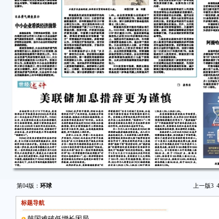
第04版：
环球
上一版
3
标题导航
韩国难破低增长困局