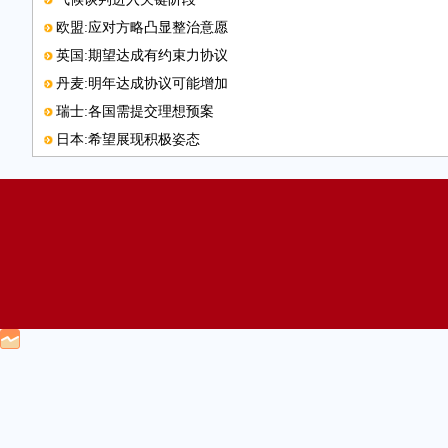
欧盟:应对方略凸显整治意愿
英国:期望达成有约束力协议
丹麦:明年达成协议可能增加
瑞士:各国需提交理想预案
日本:希望展现积极姿态
应对气候变化 得加把劲儿了
韩国:勇于承担减排责任
美国:对新协议达成谨慎乐观
法国:关注降低温室气体排放