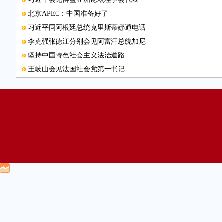
北京APEC：中国准备好了
习近平同阿根廷总统克里斯蒂娜通电话
李克强张德江分别会见阿富汗总统加尼
坚持中国特色社会主义法治道路
王岐山会见法国社会党第一书记
张高丽应约同俄罗斯副总理通电话
APEC会议期间外埠机动车进京单双号管理方案发布
俞正声将出访非亚四国