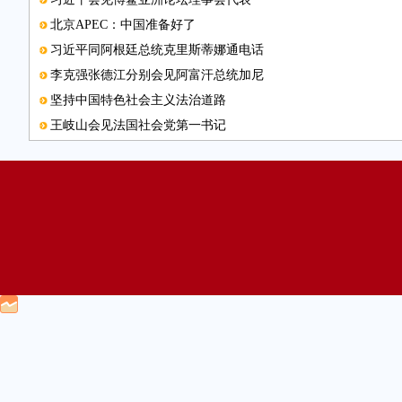
北京APEC：中国准备好了
习近平同阿根廷总统克里斯蒂娜通电话
李克强张德江分别会见阿富汗总统加尼
坚持中国特色社会主义法治道路
王岐山会见法国社会党第一书记
张高丽应约同俄罗斯副总理通电话
APEC会议期间外埠机动车进京单双号管理方案发布
俞正声将出访非亚四国