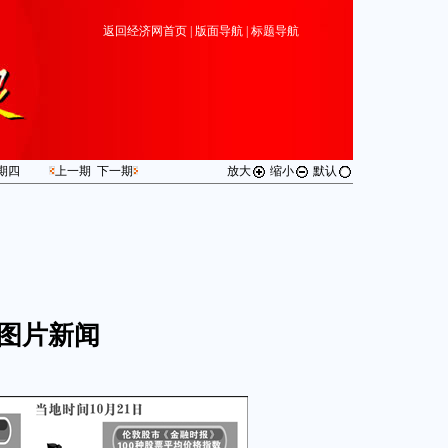
返回经济网首页
|
版面导航
|
标题导航
期
四
上一期
下一期
放大
缩小
默认
图片新闻