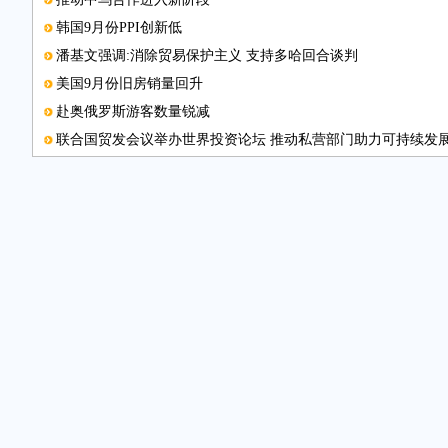
韩国9月份PPI创新低
潘基文强调:消除贸易保护主义 支持多哈回合谈判
美国9月份旧房销量回升
赴奥俄罗斯游客数量锐减
联合国贸发会议举办世界投资论坛 推动私营部门助力可持续发
匈牙利与韩国经贸发展迅速
贺利氏上海设立在华总部
安哥拉将加大电力生产
索尼手机突围前路漫漫