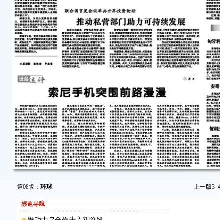
第08版：
环球
上一版
3
标题导航
推动中乌合作进入新阶段