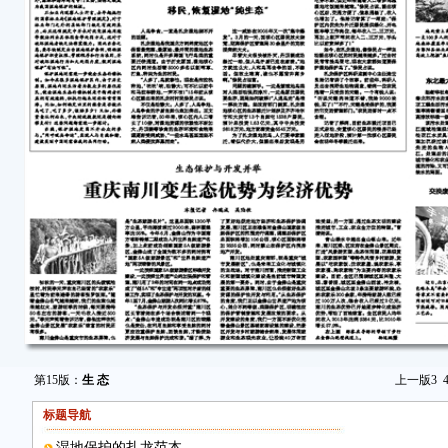
第15版：
生 态
上一版
3
标题导航
湿地保护的扎龙范本