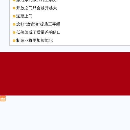
开放之门只会越开越大
送票上门
念好“放管治”提质三字经
低价怎成了质量差的借口
制造业将更加智能化
联系邮箱
企业应重视海外投资机遇
煤炭业要摈弃“以量保价”思维