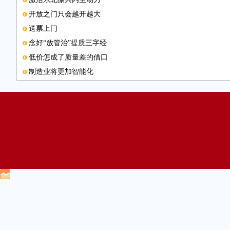
开放之门只会越开越大
送票上门
念好“放管治”提质三字经
低价怎成了质量差的借口
制造业将更加智能化
联系邮箱
企业应重视海外投资机遇
煤炭业要摈弃“以量保价”思维