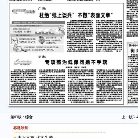
第03版：
综合
上一版
3
标题导航
洮水不忘 此木生芳