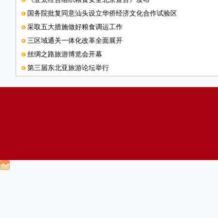
国务院批复同意汕头设立华侨经济文化合作试验区
采取五大措施做好粮食调运工作
三区域通关一体化改革全面展开
丝绸之路旅游博览会开幕
第三届东北亚旅游论坛举行
8月空气质量“红黑榜”公布 京津冀空气达标天数近六成
瘦西湖隧道建成通车
手机携号转网再添三省试点 赣鄂滇已准备就绪
C919大型客机开始首架机体结构总装