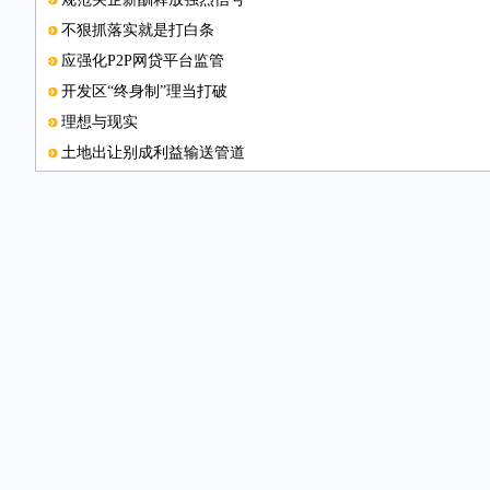
不狠抓落实就是打白条
应强化P2P网贷平台监管
开发区“终身制”理当打破
理想与现实
土地出让别成利益输送管道
环评挂靠要不得
联系邮箱
看中日经贸合作莫用显微镜