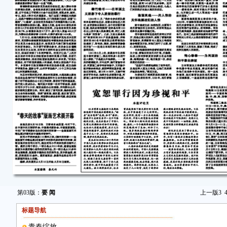
第03版：
要 闻
上一版
3
标题导航
青春绽放