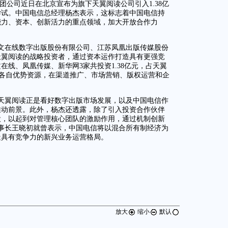
团公司近日在北京宣布为旗下天翼阅读公司引入1.38亿
尝试。中国电信总经理杨杰表示，这标志着中国电信持
能力、资本、创新活力的重点领域，加大开放合作力
文在线数字出版股份有限公司、江苏凤凰出版传媒股份
天翼阅读的战略投资者，通过资本运作打造具有更强竞
线、凤凰传媒、新华网3家共投资1.38亿元，占天翼
投入各自优势资源，在渠道推广、市场营销、版权运营和企
天翼阅读正是看好数字出版市场发展，以及中国电信作
推动前景。此外，杨杰还透露，除了引入投资合作伙伴
股，以起到对管理核心团队的激励作用，通过机制创新
事长王晓初就曾表示，中国电信将以混合所有制经济为
造具有竞争力的新兴业务运营格局。
放大
缩小
默认