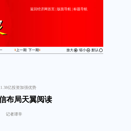
返回经济网首页
|
版面导航
|
标题导航
一
上一期
下一期
放大
缩小
默认
1.38亿投资加强优势
信布局天翼阅读
记者谭辛