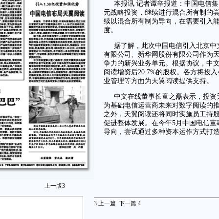
本报讯 记者谭辛报道：中国电信集
元战略投资，继续进行混合所有制的
续以混合所有制为导向，在需要引入
度。
据了解，此次中国电信引入北京中
有限公司、新华网股份有限公司作为
争力的新兴业务单元。根据协议，中文在
阅读增资后20.7%的股权。各方将
业管理等方面为天翼阅读提供支持。
中文在线董事长童之磊表示，投资
为基础电信运营商未来对数字阅读的
之外，天翼阅读还将同时实施员工持
促进整体发展。在今年5月中国电信董
导向，尝试通过多种资本运作方式打
上一版
3
3
上一篇
下一篇
4