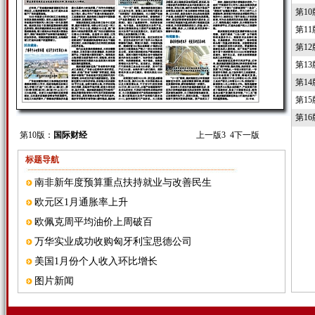
第1
第1
第1
第1
第1
第1
第1
第10版：
国际财经
上一版
3
4
下一版
标题导航
南非新年度预算重点扶持就业与改善民生
欧元区1月通胀率上升
欧佩克周平均油价上周破百
万华实业成功收购匈牙利宝思德公司
美国1月份个人收入环比增长
图片新闻